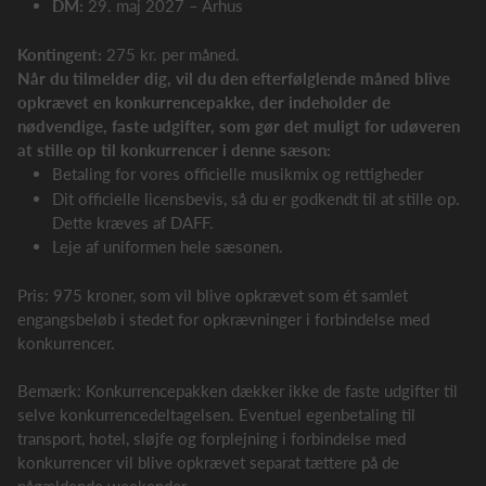
DM:
29. maj 2027 – Århus
Kontingent:
275 kr. per måned.
Når du tilmelder dig, vil du den efterfølglende måned blive
opkrævet en konkurrencepakke, der indeholder de
nødvendige, faste udgifter, som gør det muligt for udøveren
at stille op til konkurrencer i denne sæson:
Betaling for vores officielle musikmix og rettigheder
Dit officielle licensbevis, så du er godkendt til at stille op.
Dette kræves af DAFF.
Leje af uniformen hele sæsonen.
Pris: 975 kroner, som vil blive opkrævet som ét samlet
engangsbeløb i stedet for opkrævninger i forbindelse med
konkurrencer.
Bemærk: Konkurrencepakken dækker ikke de faste udgifter til
selve konkurrencedeltagelsen. Eventuel egenbetaling til
transport, hotel, sløjfe og forplejning i forbindelse med
konkurrencer vil blive opkrævet separat tættere på de