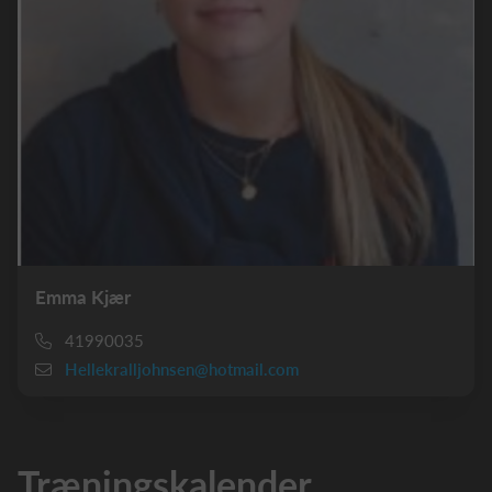
Emma Kjær
41990035
Hellekralljohnsen@hotmail.com
Træningskalender