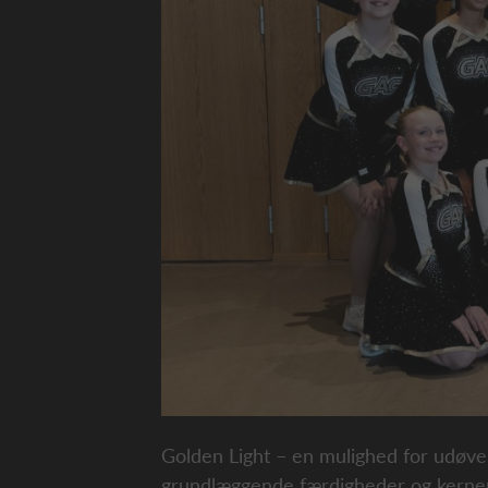
Golden Light – en mulighed for udøver
grundlæggende færdigheder og kernep