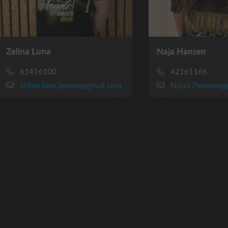
Zelina Luna
Naja Hansen
61416100
42161166
zelina.luna.jensen@gmail.com
Naja17hansen@