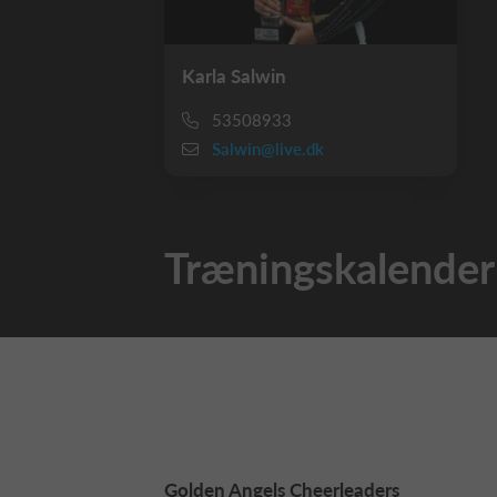
Karla Salwin
53508933
Salwin@live.dk
Træningskalender
Golden Angels Cheerleaders