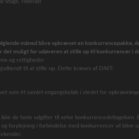
l Stage, Hillerød
erfølglende måned blive opkrævet en konkurrencepakke, d
 det muligt for udøveren at stille op til konkurrencer i
kmix og rettigheder
r godkendt til at stille op. Dette kræves af DAFF.
ævet som ét samlet engangsbeløb i stedet for opkrævninge
e de faste udgifter til selve konkurrencedeltagelsen. 
fe og forplejning i forbindelse med konkurrencer vil blive
eekender.