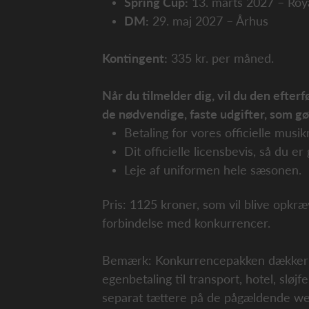
Spring Cup:
13. marts 2027 – Roya
DM:
29. maj 2027 – Århus
Kontingent:
335 kr. per måned.
Når du tilmelder dig, vil du den eft
de nødvendige, faste udgifter, som gør
Betaling for vores officielle musi
Dit officielle licensbevis, så du e
Leje af uniformen hele sæsonen.
Pris: 1125 kroner, som vil blive opkr
forbindelse med konkurrencer.
Bemærk: Konkurrencepakken dækker ikk
egenbetaling til transport, hotel, sløj
separat tættere på de pågældende w