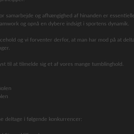
vor samarbejde og afhængighed af hinanden er essentiell
teamwork og opnå en dybere indsigt i sportens dynamik.
cehold og vi forventer derfor, at man har mod på at delta
ger.
st til at tilmelde sig et af vores mange tumblinghold.
kolen
olen
ne deltage i følgende konkurrencer: