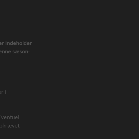
er indeholder
 denne sæson:
r i
Eventuel
 opkrævet